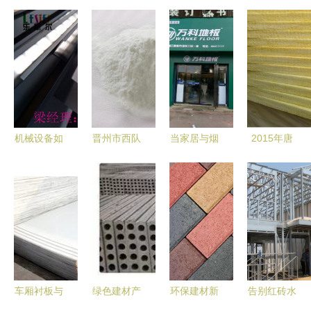
机械设备如
晋州市西队
当家居与烟
2015年唐
何驱动怀化
建筑材料有
草相逢 万
山岩棉板厂
高品质低价
限公司 专
科地板长沙
家批发价及
格铝方通生
业供应西化
高云专卖店
华中产品图
产厂家脱颖
可再分散乳
的跨界启示
片全解析
而出？
胶粉，赋能
砂浆腻子粉
高品质发展
车厢衬板与
绿色建材产
环保建材新
告别红砖水