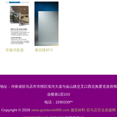
滑板 白菜
业链全景解
篇章 从环
泥 新型建
价厂家直销
析与核心机
保彩砖植草
材让农村自
全攻略
械设备供应
砖到现代工
建房迈入抗
商名录
业制品——
震新时代
以广州市白
云区建基水
泥制品厂为
安徽润盈建
建筑建材与
例
材厂家 合
机械设备
肥木纹铝方
构筑现代文
通，打造烟
明的基石与
草行业高端
引擎
地址：河南省驻马店市市辖区淮河大道与金山路交叉口西北角爱克首府商
装饰解决方
业楼第1层103
案
电话：1590339**
Copyright © 2026
www.gotobook888.com
建筑材料
驻马店百业鼎盛网