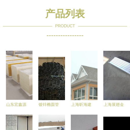
产品列表
PRODUCT
----------------
山东宏鑫源
镀锌椭圆管
上海昕海建
上海展翅金
钢板 筑造
现货直供
材特种建材
属制品 金
品质建筑的
厂家直销助
产品在烟草
属建材与机