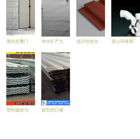
坚实选择
力建筑建材
行业的应用
械设备产品
高效采购
全览
廊坊折叠门
神木矿产土
临沂恒然生
唐山玮泰塑
首选供应商
工膜专业选
态木 打造
胶管业 深
大型及工业
择 山东建
质感空间的
耕烟草行业
折叠门专业
通厂家高质
艺术之作
管路解决方
厂家解析
量效果图与
——
案的专业之
工程图解析
195*30高
选
长城板评测
塑料建材与
新型闭口楼
光波网 革
承板技术解
新机械设备
析 天津胜
下的绿色建
博兴业建材