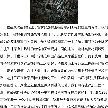
在建筑与建材行业，管材的选材直接影响到工程的质量与寿命。我们
注意到，镀锌椭圆管凭借其抗腐蚀性、结构稳定性及美观的弧形外观，正
成为众多建筑项目的首选。作为镀锌椭圆管厂一手货源，我们正为全球客
户提供【库存】热销的镀锌椭圆管现货，面向建筑、建材类管材领域深
耕，并于【世界工厂网】等核心中国产品信息库重点推广。我们从每一根
管子的原材料选购及热镀锌工艺抓起，严格遵循工程师及工程商采购标准
——普通类建筑、农业大棚、围栏走道设备的结构组建上都十分常见和可
靠。选择工厂直接采用特优能氧化工艺生产和防腐；出厂标配达到国标内
外衡量理论，厚度公差精准至微米再进入仓储。我们现有镀锌加工面平
滑、抗酸碱性强等优势的各种主力在【所有在库厚度选择】（比如 Q235
高强度型号+一次性冷弯形成精度1-2#型号无缝包裹更便携投入各项模型
机构，厂家直接发货会让物流日行千万省——缩减项目机械部的小接浪查