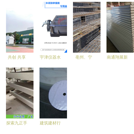
精工,不负
验厂安全检
程材料详细
筑伸缩缝装
时光不负卿
测鉴定报告
分类及高清
置材料的选
——热烈祝
与机械设备
图鉴，学完
择与应用
贺山东食品
安全评估的
变身建筑材
厂十万级净
实践路径
料百科全书
化车间成功
投产
共创 共享
宇津仪器水
亳州、宁
南通翔展新
共赢 圣象
泥胶砂强度
国、郎溪建
型建材 专
家居与金煌
专用盖板
筑材料市场
业供应高品
装饰&千思
GB/T17671-
新动向 冷
质EPS夹芯
装饰签约整
2021标准
轧带肋钢筋
板，助力现
装项目战略
中国建科院
网片与焊接
代建筑绿色
合作
生产水泥胶
护网价格解
发展
砂强度盖板
析
探索九正手
建筑建材行
整箱(50个)
机版 建材
业的重塑