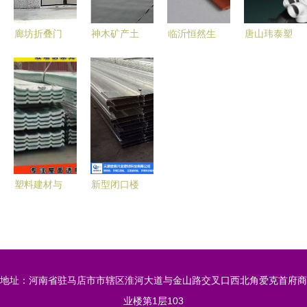
廊坊折叠门
神木矿产土
临沂恒然生
唐山玮泰塑
首选供应商
工膜专业选
态木 打造
胶管业 深
大型及工业
择 山东建
质感空间的
耕烟草行业
折叠门专业
通厂家高质
艺术之作
管路解决方
厂家解析
量效果图与
——
案的专业之
工程图解析
195*30高
选
长城板评测
塑料建材与
新型闭口楼
光波网 革
承板技术解
新机械设备
析 天津胜
下的绿色建
博兴业建材
筑新篇章
助力建筑市
地址：河南省驻马店市市辖区淮河大道与金山路交叉口西北角爱克首府商
场升级
业楼第1层103