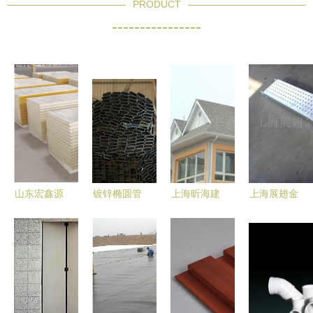
PRODUCT
----------------
山东宏鑫源
镀锌椭圆管
上海昕海建
上海展翅金
钢板 筑造
现货直供
材特种建材
属制品 金
品质建筑的
厂家直销助
产品在烟草
属建材与机
坚实选择
力建筑建材
行业的应用
械设备产品
高效采购
全览