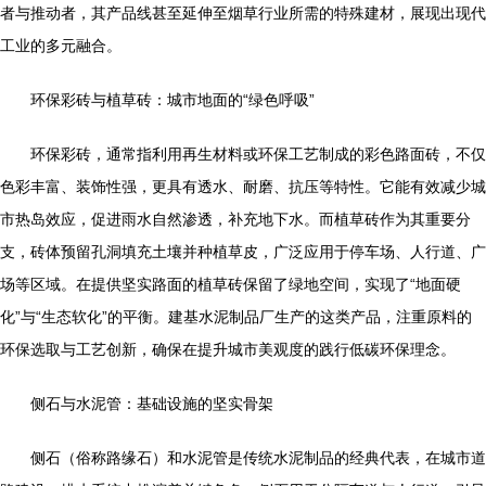
者与推动者，其产品线甚至延伸至烟草行业所需的特殊建材，展现出现代
工业的多元融合。
环保彩砖与植草砖：城市地面的“绿色呼吸”
环保彩砖，通常指利用再生材料或环保工艺制成的彩色路面砖，不仅
色彩丰富、装饰性强，更具有透水、耐磨、抗压等特性。它能有效减少城
市热岛效应，促进雨水自然渗透，补充地下水。而植草砖作为其重要分
支，砖体预留孔洞填充土壤并种植草皮，广泛应用于停车场、人行道、广
场等区域。在提供坚实路面的植草砖保留了绿地空间，实现了“地面硬
化”与“生态软化”的平衡。建基水泥制品厂生产的这类产品，注重原料的
环保选取与工艺创新，确保在提升城市美观度的践行低碳环保理念。
侧石与水泥管：基础设施的坚实骨架
侧石（俗称路缘石）和水泥管是传统水泥制品的经典代表，在城市道