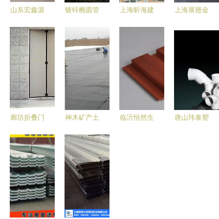
山东宏鑫源
镀锌椭圆管
上海昕海建
上海展翅金
钢板 筑造
现货直供
材特种建材
属制品 金
品质建筑的
厂家直销助
产品在烟草
属建材与机
坚实选择
力建筑建材
行业的应用
械设备产品
高效采购
全览
廊坊折叠门
神木矿产土
临沂恒然生
唐山玮泰塑
首选供应商
工膜专业选
态木 打造
胶管业 深
大型及工业
择 山东建
质感空间的
耕烟草行业
折叠门专业
通厂家高质
艺术之作
管路解决方
厂家解析
量效果图与
——
案的专业之
工程图解析
195*30高
选
长城板评测