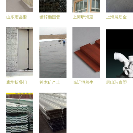
山东宏鑫源
镀锌椭圆管
上海昕海建
上海展翅金
钢板 筑造
现货直供
材特种建材
属制品 金
品质建筑的
厂家直销助
产品在烟草
属建材与机
坚实选择
力建筑建材
行业的应用
械设备产品
高效采购
全览
廊坊折叠门
神木矿产土
临沂恒然生
唐山玮泰塑
首选供应商
工膜专业选
态木 打造
胶管业 深
大型及工业
择 山东建
质感空间的
耕烟草行业
折叠门专业
通厂家高质
艺术之作
管路解决方
厂家解析
量效果图与
——
案的专业之
工程图解析
195*30高
选