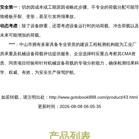
安全第一
：切勿因成本或工期原因省略此步骤。不专业的荷载分配可能导
致楼板开裂、变形，甚至引发坍塌事故。
动态考虑
：除了设备静重，还需考虑设备运行时的动荷载、冲击荷载以及
未来可能增加的荷载。
****：中山市拥有多家具备专业资质的建设工程检测机构能为工业厂
房承重及机械设备荷载评估提供服务。企业选择时应重点考察其CMA资
质、同类项目经验和针对机械设备荷载的专项分析能力，确保检测结果科
学、权威、有效，为安全生产保驾护航。
如若转载，请注明出处：http://www.gotobook888.com/product/43.html
更新时间：2026-08-08 06:05:35
产品列表