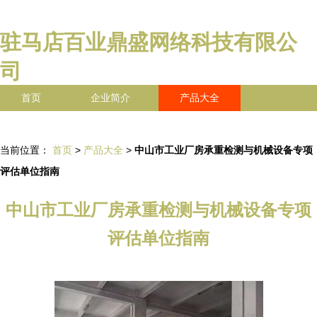
驻马店百业鼎盛网络科技有限公
司
首页
企业简介
产品大全
联系我们
企业信息
访客留言
当前位置：
首页
>
产品大全
>
中山市工业厂房承重检测与机械设备专项
评估单位指南
中山市工业厂房承重检测与机械设备专项
评估单位指南