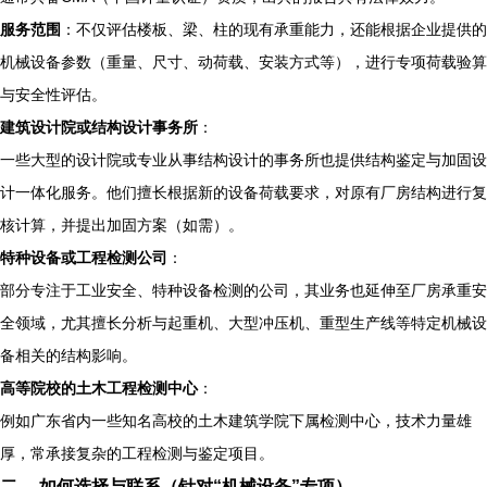
服务范围
：不仅评估楼板、梁、柱的现有承重能力，还能根据企业提供的
机械设备参数（重量、尺寸、动荷载、安装方式等），进行专项荷载验算
与安全性评估。
建筑设计院或结构设计事务所
：
一些大型的设计院或专业从事结构设计的事务所也提供结构鉴定与加固设
计一体化服务。他们擅长根据新的设备荷载要求，对原有厂房结构进行复
核计算，并提出加固方案（如需）。
特种设备或工程检测公司
：
部分专注于工业安全、特种设备检测的公司，其业务也延伸至厂房承重安
全领域，尤其擅长分析与起重机、大型冲压机、重型生产线等特定机械设
备相关的结构影响。
高等院校的土木工程检测中心
：
例如广东省内一些知名高校的土木建筑学院下属检测中心，技术力量雄
厚，常承接复杂的工程检测与鉴定项目。
二、 如何选择与联系（针对“机械设备”专项）