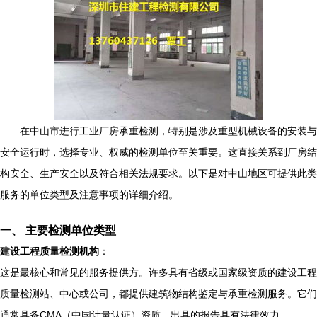
在中山市进行工业厂房承重检测，特别是涉及重型机械设备的安装与
安全运行时，选择专业、权威的检测单位至关重要。这直接关系到厂房结
构安全、生产安全以及符合相关法规要求。以下是对中山地区可提供此类
服务的单位类型及注意事项的详细介绍。
一、 主要检测单位类型
建设工程质量检测机构
：
这是最核心和常见的服务提供方。许多具有省级或国家级资质的建设工程
质量检测站、中心或公司，都提供建筑物结构鉴定与承重检测服务。它们
通常具备CMA（中国计量认证）资质，出具的报告具有法律效力。