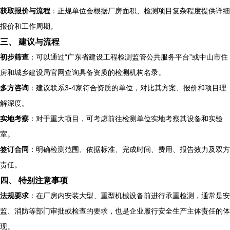
获取报价与流程
：正规单位会根据厂房面积、检测项目复杂程度提供详细
报价和工作周期。
三、 建议与流程
初步筛查
：可以通过“广东省建设工程检测监管公共服务平台”或中山市住
房和城乡建设局官网查询具备资质的检测机构名录。
多方咨询
：建议联系3-4家符合资质的单位，对比其方案、报价和项目理
解深度。
实地考察
：对于重大项目，可考虑前往检测单位实地考察其设备和实验
室。
签订合同
：明确检测范围、依据标准、完成时间、费用、报告效力及双方
责任。
四、 特别注意事项
法规要求
：在厂房内安装大型、重型机械设备前进行承重检测，通常是安
监、消防等部门审批或检查的要求，也是企业履行安全生产主体责任的体
现。