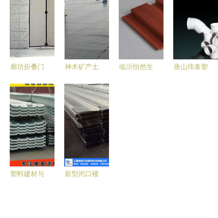
坚实选择
力建筑建材
行业的应用
械设备产品
高效采购
全览
廊坊折叠门
神木矿产土
临沂恒然生
唐山玮泰塑
首选供应商
工膜专业选
态木 打造
胶管业 深
大型及工业
择 山东建
质感空间的
耕烟草行业
折叠门专业
通厂家高质
艺术之作
管路解决方
厂家解析
量效果图与
——
案的专业之
工程图解析
195*30高
选
长城板评测
塑料建材与
新型闭口楼
光波网 革
承板技术解
新机械设备
析 天津胜
下的绿色建
博兴业建材