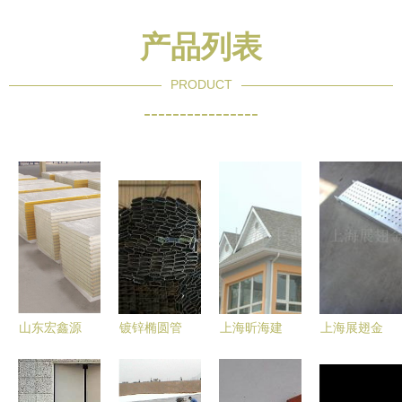
产品列表
PRODUCT
----------------
山东宏鑫源
镀锌椭圆管
上海昕海建
上海展翅金
钢板 筑造
现货直供
材特种建材
属制品 金
品质建筑的
厂家直销助
产品在烟草
属建材与机