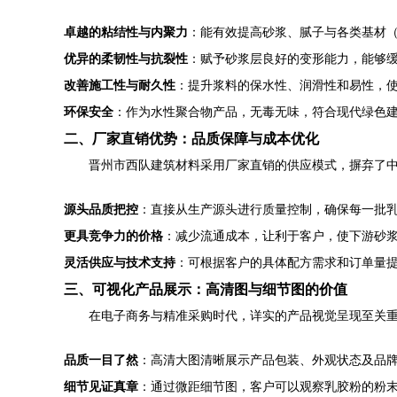
卓越的粘结性与内聚力
：能有效提高砂浆、腻子与各类基材
优异的柔韧性与抗裂性
：赋予砂浆层良好的变形能力，能够
改善施工性与耐久性
：提升浆料的保水性、润滑性和易性，
环保安全
：作为水性聚合物产品，无毒无味，符合现代绿色
二、厂家直销优势：品质保障与成本优化
晋州市西队建筑材料采用厂家直销的供应模式，摒弃了
源头品质把控
：直接从生产源头进行质量控制，确保每一批
更具竞争力的价格
：减少流通成本，让利于客户，使下游砂
灵活供应与技术支持
：可根据客户的具体配方需求和订单量
三、可视化产品展示：高清图与细节图的价值
在电子商务与精准采购时代，详实的产品视觉呈现至关
品质一目了然
：高清大图清晰展示产品包装、外观状态及品
细节见证真章
：通过微距细节图，客户可以观察乳胶粉的粉