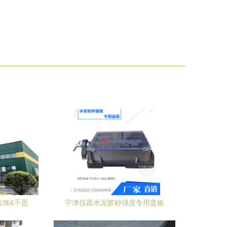
装饰&千思
宇津仪器水泥胶砂强度专用盖板
作
GB/T17671-2021标准中国建科院生产水