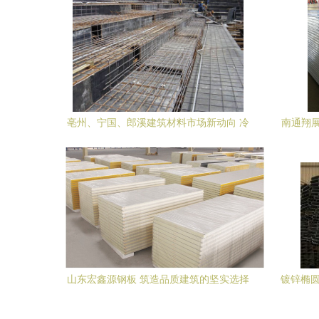
亳州、宁国、郎溪建筑材料市场新动向 冷
南通翔展
轧带肋钢筋网片与焊接护网价格解析
芯
山东宏鑫源钢板 筑造品质建筑的坚实选择
镀锌椭圆