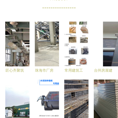
----------------
匠心齐聚筑
珠海市厂房
常用建筑工
台州房屋建
精工,不负
验厂安全检
程材料详细
筑伸缩缝装
时光不负卿
测鉴定报告
分类及高清
置材料的选
——热烈祝
与机械设备
图鉴，学完
择与应用
贺山东食品
安全评估的
变身建筑材
厂十万级净
实践路径
料百科全书
化车间成功