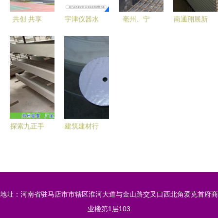
投产
共创 共享
宇津仪器水
亳州、宁
南通翔展新
共赢 圣象
泥胶砂强度
国、郎溪建
型建材 专
家居与金煌
专用盖板
筑材料市场
业供应高品
装饰&千思
GB/T17671-
新动向 冷
质EPS夹芯
装饰签约整
2021标准
轧带肋钢筋
板，助力现
装项目战略
中国建科院
网片与焊接
代建筑绿色
合作
生产水泥胶
护网价格解
发展
砂强度盖板
析
探索九正手
建筑建材行
整箱(50个)
机版 建材
业的重塑
选购的智能
科技创新与
新助手
可持续发展
趋势
地址：河南省驻马店市市辖区淮河大道与金山路交叉口西北角爱克首府商
业楼第1层103