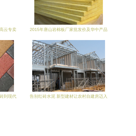
沙高云专卖
2015年唐山岩棉板厂家批发价及华中产品
图片全解析
草砖到现代
告别红砖水泥 新型建材让农村自建房迈入
基水泥制
抗震新时代