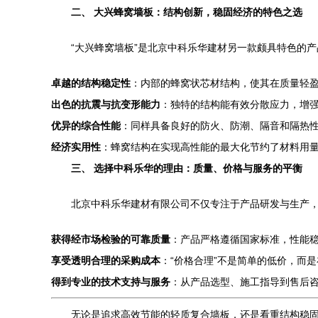
二、 大兴蜂窝墙板：结构创新，稳固经济的特色之选
“大兴蜂窝墙板”是北京中科乐华建材另一款颇具特色的
卓越的结构稳定性
：内部的蜂窝状芯材结构，使其在质量轻
出色的抗震与抗变形能力
：独特的结构能有效分散应力，增
优异的综合性能
：同样具备良好的防火、防潮、隔音和隔热
经济实用性
：蜂窝结构在实现高性能的最大化节约了材料用
三、 选择中科乐华的理由：质量、价格与服务的平衡
北京中科乐华建材有限公司不仅专注于产品研发与生产
获得经市场检验的可靠质量
：产品严格遵循国家标准，性能
享受透明合理的采购成本
：“价格合理”不是简单的低价，而
得到专业的技术支持与服务
：从产品选型、施工指导到售后
无论是追求高效节能的轻质复合墙板，还是看重结构稳