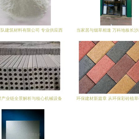
队建筑材料有限公司 专业供应西
当家居与烟草相逢 万科地板长
分散乳胶粉，赋能砂浆腻子粉高品
店的跨界启示
质发展
材产业链全景解析与核心机械设备
环保建材新篇章 从环保彩砖植
供应商名录
工业制品——以广州市白云区建
品厂为例