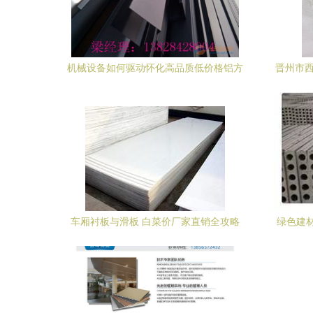
机械设备如何驱动怀化高品质低价格铝方
晋州市西
通生产厂家脱颖而出？
化可再
车厢衬板与滑板 白菜价厂家直销全攻略
绿色建